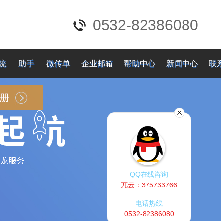
0532-82386080
统
助手
微传单
企业邮箱
帮助中心
新闻中心
联
QQ在线咨询
兀云：375733766
电话热线
0532-82386080